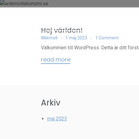
Skip
to
content
WILEMOLLEKONOMI.SE
Hej världen!
Wilemoll
1 maj 2023
1 Comment
Välkommen till WordPress. Detta är ditt första 
read more
Arkiv
maj 2023